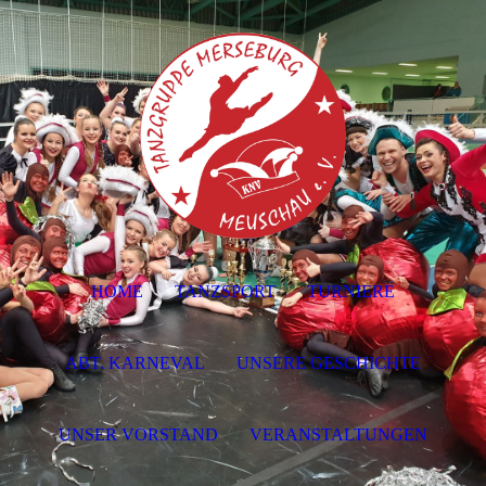
HOME
TANZSPORT
TURNIERE
ABT. KARNEVAL
UNSERE GESCHICHTE
UNSER VORSTAND
VERANSTALTUNGEN