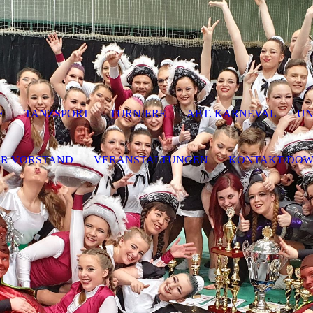
E
TANZSPORT
TURNIERE
ABT. KARNEVAL
UN
ER VORSTAND
VERANSTALTUNGEN
KONTAKT/DO